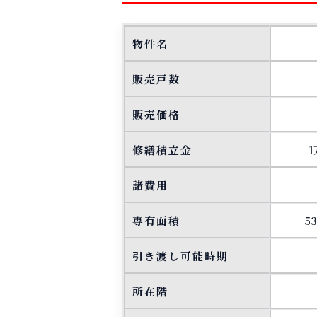
物件名
販売戸数
販売価格
修繕積立金
1
諸費用
専有面積
5
引き渡し可能時期
所在階