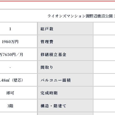
ライオンズマンション淵野辺鹿沼公園 3
1
総戸数
1980万円
管理費
万7650円／月
修繕積立基金
-
間取り
3.48㎡（壁芯）
バルコニー面積
即可
完成時期
3階
構造・階建て