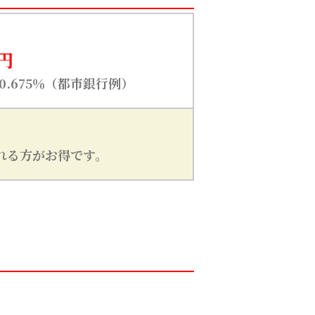
4円
.675％（都市銀行例）
れる方がお得です。