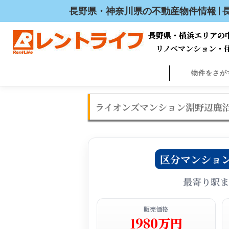
長野県・神奈川県の不動産物件情報 |
長野県・横浜エリアの
長野県・横浜エリアの
リノベマンション・
物件をさが
ライオンズマンション淵野辺鹿沼公
区分マンショ
最寄り駅ま
販売価格
1980万円