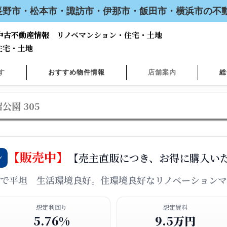
 長野市・松本市・諏訪市・伊那市・飯田市・横浜市の
中古不動産情報 リノベマンション・住宅・土地
中古不動産情報
住宅・土地
す
おすすめ物件情報
店舗案内
総
園 305
【販売中】
ン
【売主直販につき、お得に購入い
で平坦 生活環境良好。住環境良好なリノベーション
想定利回り
想定賃料
5.76%
9.5万円